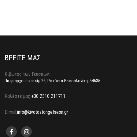
ΒΡΕΙΤΕ ΜΑΣ
Κιβωτός των Γεύσεων:
Πατριάρχου Ιωακείμ 26, Ροτόντα Θεσσαλονίκη, 54635
Καλέστε μας:
+30 2310 211711
E-mail:
info@kivotostongefseon.gr