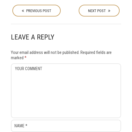
P
o
PREVIOUS POST
NEXT POST
s
t
n
LEAVE A REPLY
a
v
Your email address will not be published.
Required fields are
i
marked
*
g
a
t
i
o
n