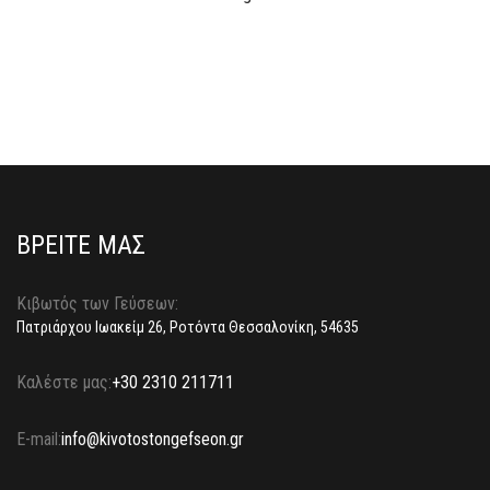
ΒΡΕΙΤΕ ΜΑΣ
Κιβωτός των Γεύσεων:
Πατριάρχου Ιωακείμ 26, Ροτόντα Θεσσαλονίκη, 54635
Καλέστε μας:
+30 2310 211711
E-mail:
info@kivotostongefseon.gr