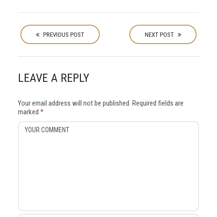
P
o
PREVIOUS POST
NEXT POST
s
t
n
LEAVE A REPLY
a
v
Your email address will not be published.
Required fields are
i
marked
*
g
a
t
i
o
n