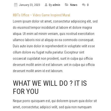
January 23, 2023
By
admin
News
0
8BITs Office – Video Game Inspired Mural
Lorem ipsum dolor sit amet, consectetur adipisicing elit, sed
do eiusmod tempor incididunt ut labore et dolore magna
aliqua. Ut enim ad minim veniam, quis nostrud exercitation
ullamco laboris nisi ut aliquip ex ea commodo consequat.
Duis aute irure dolor in reprehenderit in voluptate velit esse
cillum dolore eu fugiat nulla pariatur. Excepteur sint
occaecat cupidatat non proident, sunt in culpa qui officia
deserunt mollit anim id est laborum. unt in culpa qui officia
deserunt mollit anim id est laborum.
WHAT WE WILL DO ? IT IS
FOR YOU
Neque porro quisquam est, qui dolorem ipsum quia dolor sit
amet, consectetur, adipisci velit, sed quia non numquam