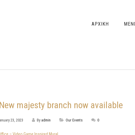
ΑΡΧΙΚΗ
ΜΕΝ
New majesty branch now available
anuary 23, 2023
By
admin
Our Events
0
Office – Video Game Inspired Mural