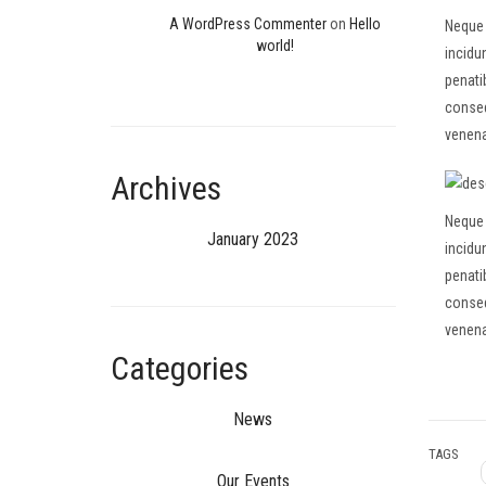
A WordPress Commenter
on
Hello
Neque 
world!
incidu
penati
conseq
venena
Archives
Neque 
January 2023
incidu
penati
conseq
venena
Categories
News
TAGS
Our Events