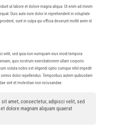
idunt ut labore et dolore magna aliqua. Ut enim ad minim
uat. Duis aute irure dolor in reprehenderit in voluptate
proident, sunt in culpa qui officia deserunt mollit anim id
sci velit, sed quia non numquam eius modi tempora
veniam, quis nostrum exercitationem ullam corporis
cum soluta nobis est eligendi optio cumque nihil impedit
 omnis dolor repellendus. Temporibus autem quibusdam
andae sint et molestiae non recusandae.
it amet, consectetur, adipisci velit, sed
 et dolore magnam aliquam quaerat