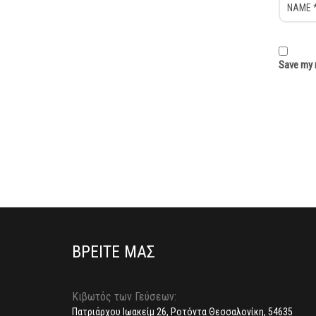
Save my n
ΒΡΕΙΤΕ ΜΑΣ
Κιβωτός των Γεύσεων:
Πατριάρχου Ιωακείμ 26, Ροτόντα Θεσσαλονίκη, 54635