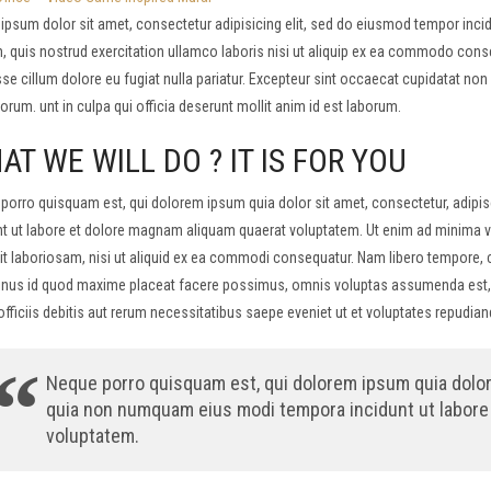
ipsum dolor sit amet, consectetur adipisicing elit, sed do eiusmod tempor incid
, quis nostrud exercitation ullamco laboris nisi ut aliquip ex ea commodo conseq
sse cillum dolore eu fugiat nulla pariatur. Excepteur sint occaecat cupidatat non 
orum. unt in culpa qui officia deserunt mollit anim id est laborum.
AT WE WILL DO ? IT IS FOR YOU
porro quisquam est, qui dolorem ipsum quia dolor sit amet, consectetur, adipi
nt ut labore et dolore magnam aliquam quaerat voluptatem. Ut enim ad minima 
it laboriosam, nisi ut aliquid ex ea commodi consequatur. Nam libero tempore, 
nus id quod maxime placeat facere possimus, omnis voluptas assumenda est,
 officiis debitis aut rerum necessitatibus saepe eveniet ut et voluptates repudi
Neque porro quisquam est, qui dolorem ipsum quia dolor s
quia non numquam eius modi tempora incidunt ut labore
voluptatem.