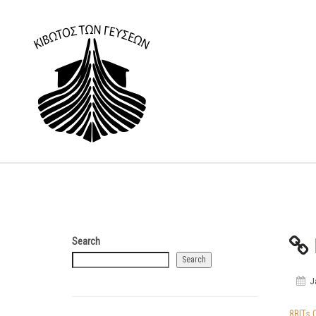
Search
Search
J
8BITs 