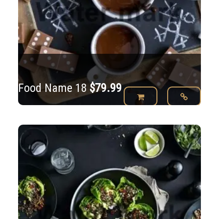
Food Name 18
$
79.99