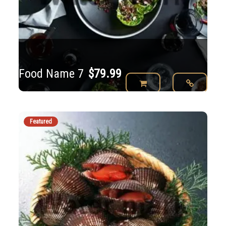
Food Name 7
$
79.99
Featured